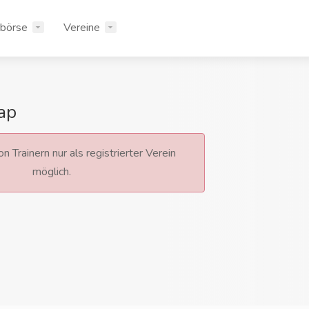
rbörse
Vereine
ap
n Trainern nur als registrierter Verein
möglich.