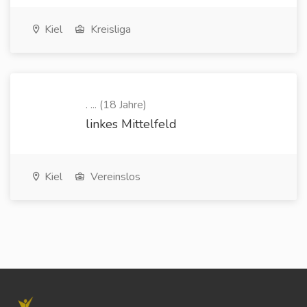
Kiel
Kreisliga
. ... (18 Jahre)
linkes Mittelfeld
Kiel
Vereinslos