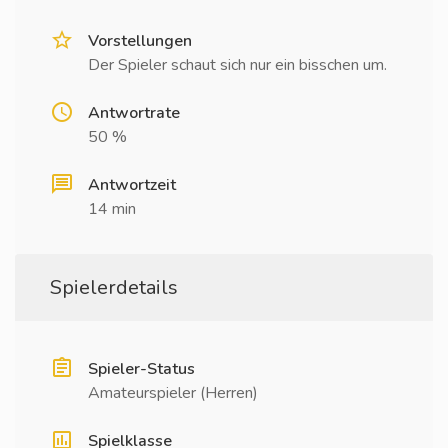
Vorstellungen
Der Spieler schaut sich nur ein bisschen um.
Antwortrate
50 %
Antwortzeit
14 min
Spielerdetails
Spieler-Status
Amateurspieler (Herren)
Spielklasse