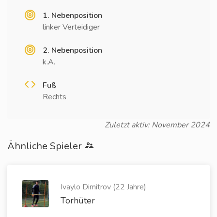
1. Nebenposition
linker Verteidiger
2. Nebenposition
k.A.
Fuß
Rechts
Zuletzt aktiv: November 2024
Ähnliche Spieler
Ivaylo Dimitrov (22 Jahre)
Torhüter