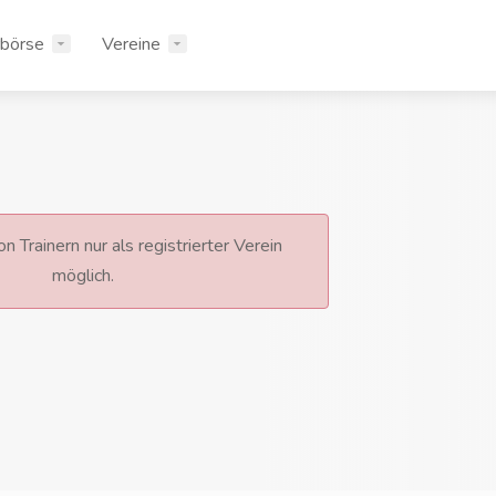
rbörse
Vereine
n Trainern nur als registrierter Verein
möglich.