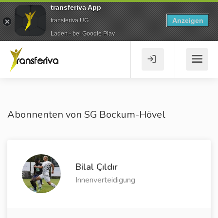
transferiva App
Anzeigen
transferiva UG
Laden - bei Google Play
Abonnenten von SG Bockum-Hövel
Bilal Çıldır
Innenverteidigung