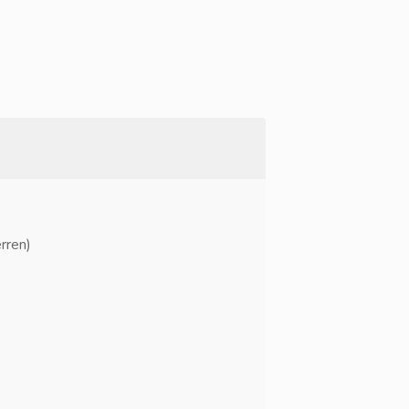
rren)