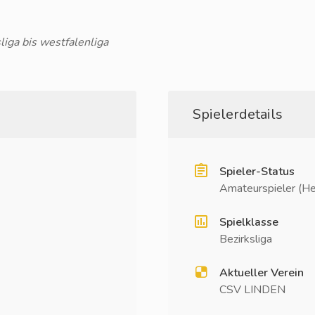
liga bis westfalenliga
Spielerdetails
Spieler-Status
Amateurspieler (He
Spielklasse
Bezirksliga
Aktueller Verein
CSV LINDEN