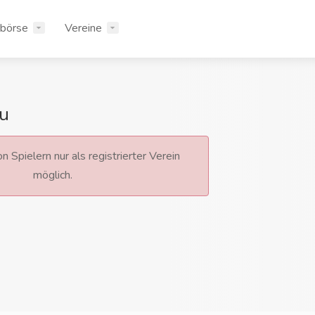
rbörse
Vereine
u
n Spielern nur als registrierter Verein
möglich.