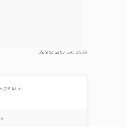
Zuletzt aktiv: Juni 2026
r (28 Jahre)
 B