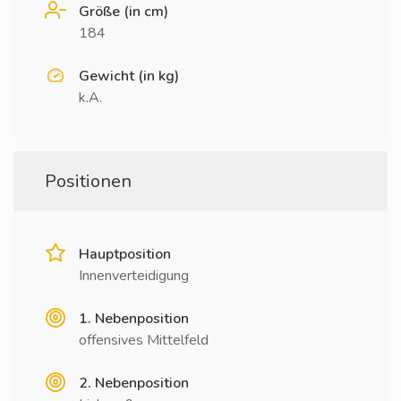
Größe (in cm)
184
Gewicht (in kg)
k.A.
Positionen
Hauptposition
Innenverteidigung
1. Nebenposition
offensives Mittelfeld
2. Nebenposition