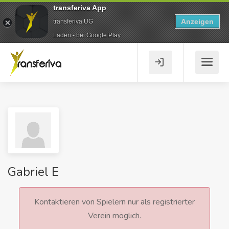
transferiva App
Anzeigen
transferiva UG
Laden - bei Google Play
Gabriel E
Kontaktieren von Spielern nur als registrierter
Verein möglich.