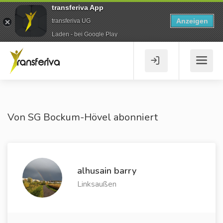
transferiva App
Anzeigen
transferiva UG
Laden - bei Google Play
Von SG Bockum-Hövel abonniert
alhusain barry
Linksaußen