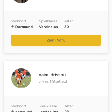
Wohnort
Spielklasse
Alter
Dortmund
Vereinslos
30
Zum Profil
naim idrissou
linkes Mittelfeld
Wohnort
Spielklasse
Alter
dortmund
Landesliga
23