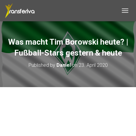
T
O
G
G
L
Was macht Tim Borowski heute? |
E
N
Fußball-Stars gestern & heute
A
V
Published by
Daniel
on
23. April 2020
I
G
A
T
I
O
N