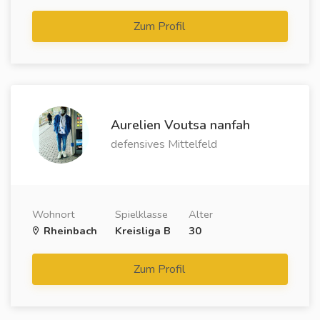
Zum Profil
Aurelien Voutsa nanfah
defensives Mittelfeld
Wohnort
Spielklasse
Alter
Rheinbach
Kreisliga B
30
Zum Profil