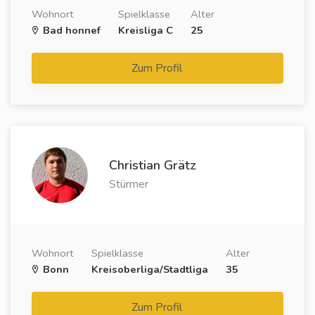
Wohnort
Spielklasse
Alter
Bad honnef
Kreisliga C
25
Zum Profil
Christian Grätz
Stürmer
Wohnort
Spielklasse
Alter
Bonn
Kreisoberliga/Stadtliga
35
Zum Profil