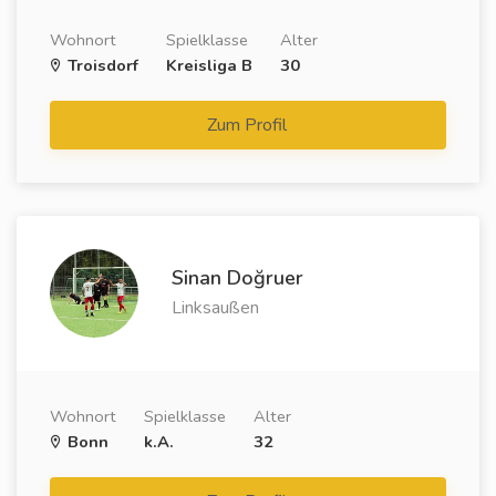
Wohnort
Spielklasse
Alter
Troisdorf
Kreisliga B
30
Zum Profil
Sinan Doğruer
Linksaußen
Wohnort
Spielklasse
Alter
Bonn
k.A.
32