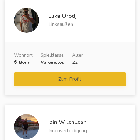
Luka Orodji
Linksaußen
Wohnort
Spielklasse
Alter
Bonn
Vereinslos
22
Zum Profil
Iain Wilshusen
Innenverteidigung