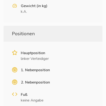
Gewicht (in kg)
k.A.
Positionen
Hauptposition
linker Verteidiger
1. Nebenposition
2. Nebenposition
Fuß
keine Angabe