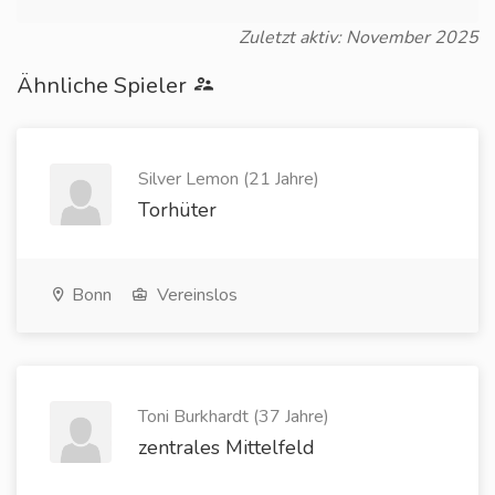
Zuletzt aktiv: November 2025
Ähnliche Spieler
Silver Lemon (21 Jahre)
Torhüter
Bonn
Vereinslos
Toni Burkhardt (37 Jahre)
zentrales Mittelfeld