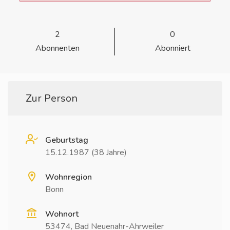
2
0
Abonnenten
Abonniert
Zur Person
Geburtstag
15.12.1987 (38 Jahre)
Wohnregion
Bonn
Wohnort
53474, Bad Neuenahr-Ahrweiler