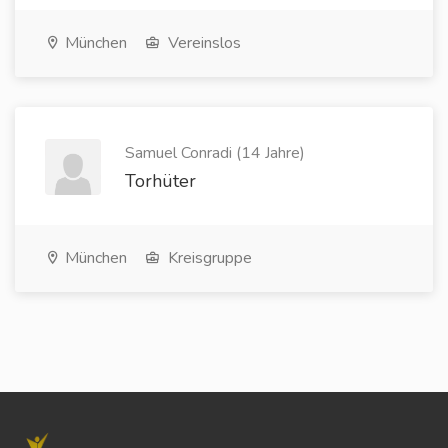
München
Vereinslos
Samuel Conradi (14 Jahre)
Torhüter
München
Kreisgruppe