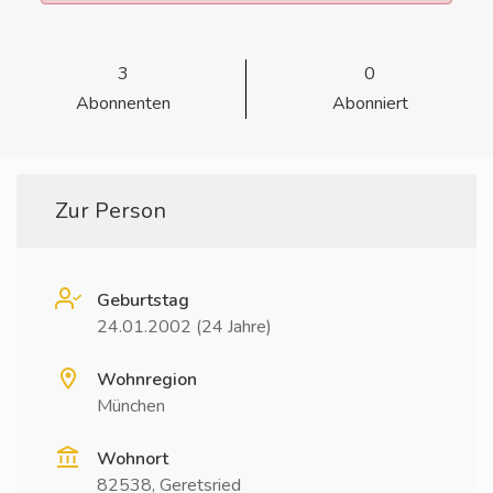
3
0
Abonnenten
Abonniert
Zur Person
Geburtstag
24.01.2002 (24 Jahre)
Wohnregion
München
Wohnort
82538, Geretsried