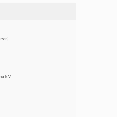
rren)
na E.V