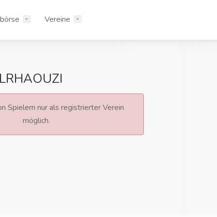
rbörse
Vereine
ELRHAOUZI
n Spielern nur als registrierter Verein
möglich.