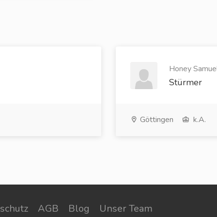
Honey Samuel 
Stürmer
Göttingen
k.A.
schutz
AGB
Blog
Unser Team