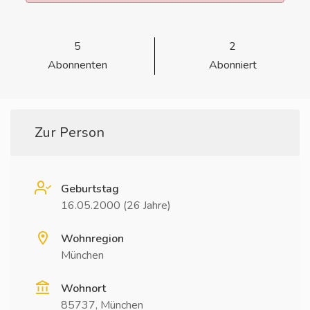
5
2
Abonnenten
Abonniert
Zur Person
Geburtstag
16.05.2000 (26 Jahre)
Wohnregion
München
Wohnort
85737, München