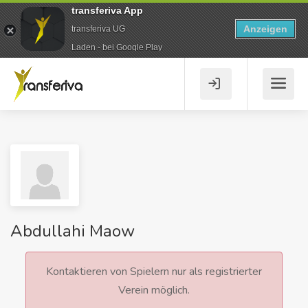
transferiva App
Anzeigen
transferiva UG
Laden - bei Google Play
Abdullahi Maow
Kontaktieren von Spielern nur als registrierter
Verein möglich.