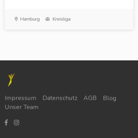
Hamburg
Kreisliga
Impressum
Datenschutz
AGB
Blog
Unser Team