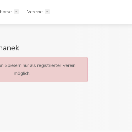
rbörse
Vereine
hanek
n Spielern nur als registrierter Verein
möglich.