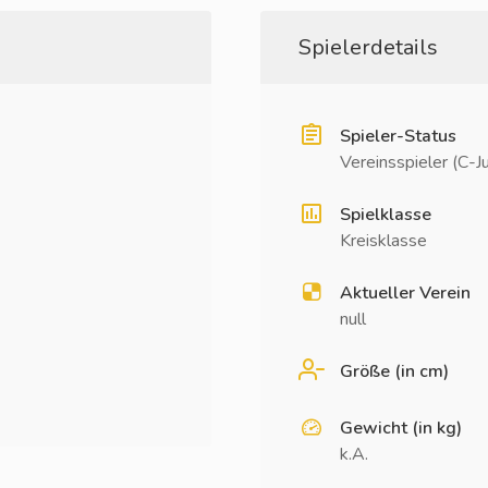
Spielerdetails
Spieler-Status
Vereinsspieler (C-J
Spielklasse
Kreisklasse
Aktueller Verein
null
Größe (in cm)
Gewicht (in kg)
k.A.