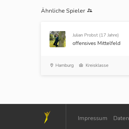
Ähnliche Spieler
Julian Probst (17 Jahre)
offensives Mittelfeld
Hamburg
Kreisklasse
Impressum
Daten