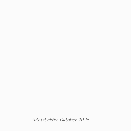
Zuletzt aktiv: Oktober 2025