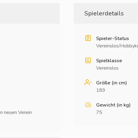
Spielerdetails
Spieler-Status
Vereinslos/Hobbyki
Spielklasse
Vereinslos
Größe (in cm)
189
Gewicht (in kg)
en neuen Verein
75