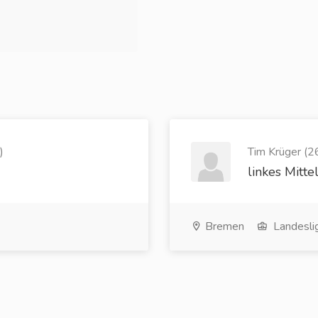
)
Tim Krüger (26
linkes Mitte
Bremen
Landesli