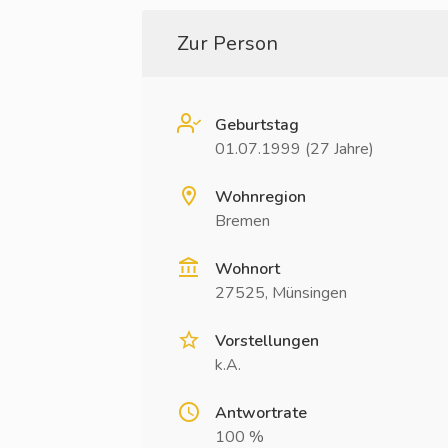
Zur Person
Geburtstag
01.07.1999 (27 Jahre)
Wohnregion
Bremen
Wohnort
27525, Münsingen
Vorstellungen
k.A.
Antwortrate
100 %