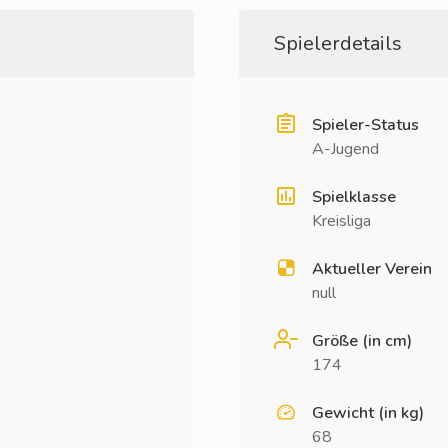
Spielerdetails
Spieler-Status
A-Jugend
Spielklasse
Kreisliga
Aktueller Verein
null
Größe (in cm)
174
Gewicht (in kg)
68