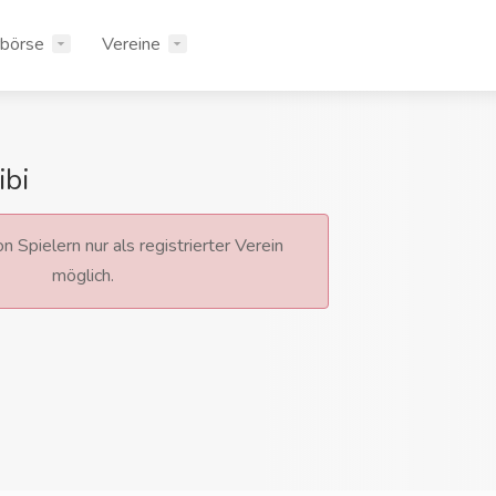
rbörse
Vereine
bi
n Spielern nur als registrierter Verein
möglich.