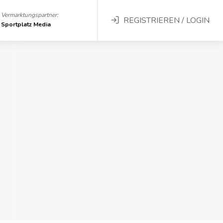
Vermarktungspartner:
REGISTRIEREN / LOGIN
Sportplatz Media