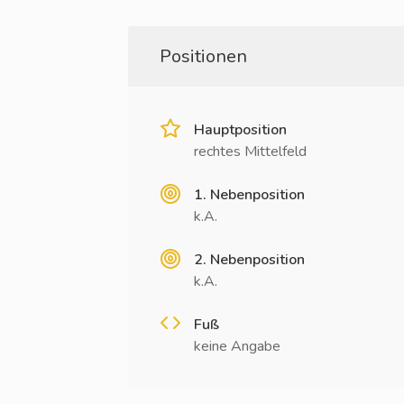
Positionen
Hauptposition
rechtes Mittelfeld
1. Nebenposition
k.A.
2. Nebenposition
k.A.
Fuß
keine Angabe