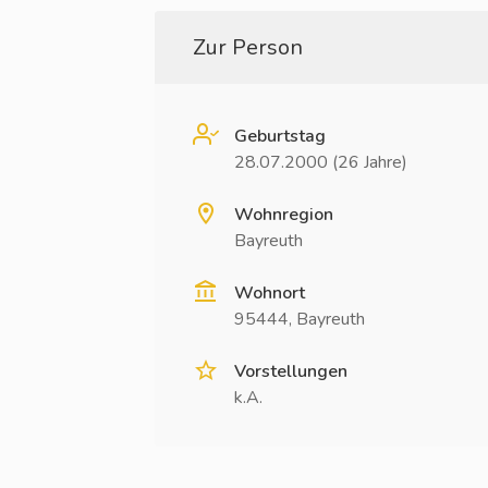
Zur Person
Geburtstag
28.07.2000 (26 Jahre)
Wohnregion
Bayreuth
Wohnort
95444, Bayreuth
Vorstellungen
k.A.