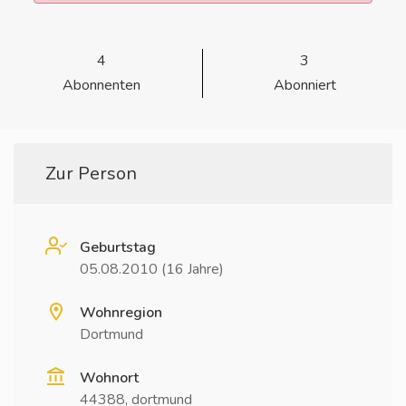
4
3
Abonnenten
Abonniert
Zur Person
Geburtstag
05.08.2010 (16 Jahre)
Wohnregion
Dortmund
Wohnort
44388, dortmund