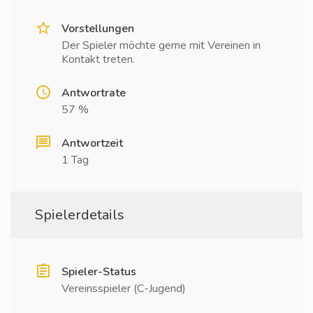
Vorstellungen
Der Spieler möchte gerne mit Vereinen in
Kontakt treten.
Antwortrate
57 %
Antwortzeit
1 Tag
Spielerdetails
Spieler-Status
Vereinsspieler (C-Jugend)