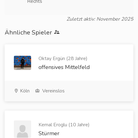
Rechts
Zuletzt aktiv: November 2025
Ähnliche Spieler
Oktay Ergün (28 Jahre)
offensives Mittelfeld
Köln
Vereinslos
Kemal Eroglu (10 Jahre)
Stürmer