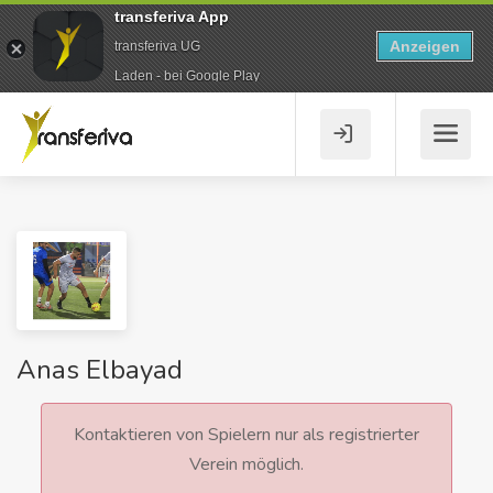
transferiva App
Anzeigen
transferiva UG
Laden - bei Google Play
Anas Elbayad
Kontaktieren von Spielern nur als registrierter
Verein möglich.