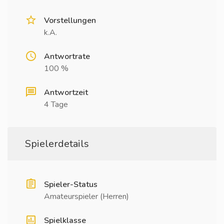
Vorstellungen
k.A.
Antwortrate
100 %
Antwortzeit
4 Tage
Spielerdetails
Spieler-Status
Amateurspieler (Herren)
Spielklasse