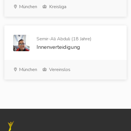
München
Kreisliga
Semir-Ali Abduli (18 Jahre)
Innenverteidigung
München
Vereinslos