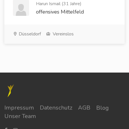
Harun Ismail (31 Jahre)
offensives Mittelfeld
Düsseldorf
Vereinslos
Impressum
Datenschutz
AGB
Blog
Unser Team