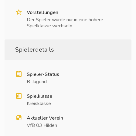
Vorstellungen
Der Spieler würde nur in eine höhere
Spielklasse wechseln.
Spielerdetails
Spieler-Status
B-Jugend
Spielklasse
Kreisklasse
Aktueller Verein
VfB 03 Hilden