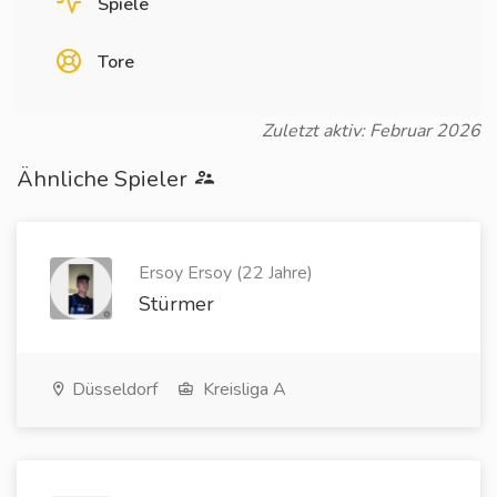
Spiele
Tore
Zuletzt aktiv: Februar 2026
Ähnliche Spieler
Ersoy Ersoy (22 Jahre)
Stürmer
Düsseldorf
Kreisliga A