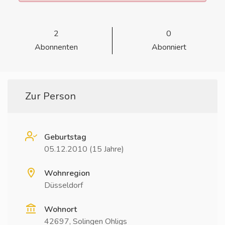
2
0
Abonnenten
Abonniert
Zur Person
Geburtstag
05.12.2010 (15 Jahre)
Wohnregion
Düsseldorf
Wohnort
42697, Solingen Ohligs