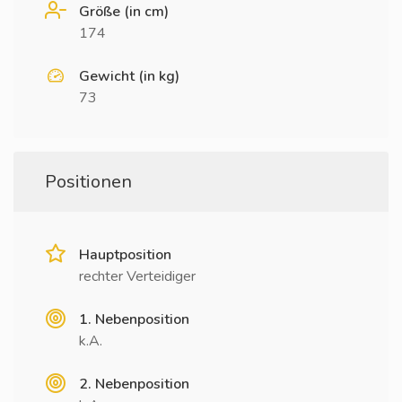
Größe (in cm)
174
Gewicht (in kg)
73
Positionen
Hauptposition
rechter Verteidiger
1. Nebenposition
k.A.
2. Nebenposition