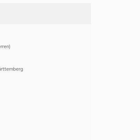
rren)
ürttemberg