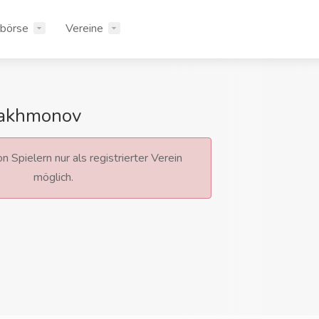
rbörse
Vereine
akhmonov
n Spielern nur als registrierter Verein
möglich.