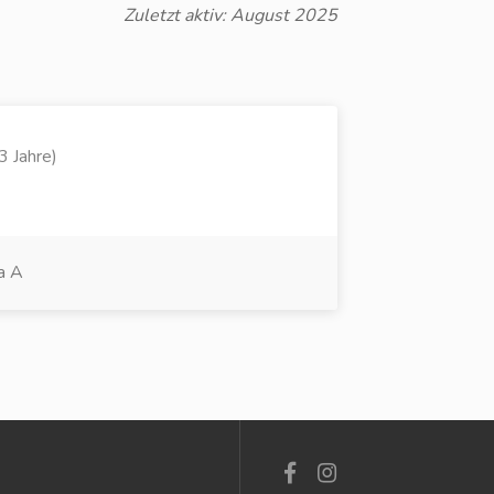
Zuletzt aktiv: August 2025
3 Jahre)
a A