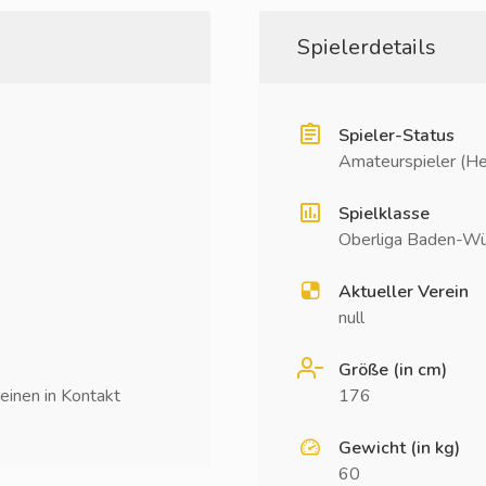
Spielerdetails
Spieler-Status
Amateurspieler (He
Spielklasse
Oberliga Baden-W
Aktueller Verein
null
Größe (in cm)
einen in Kontakt
176
Gewicht (in kg)
60