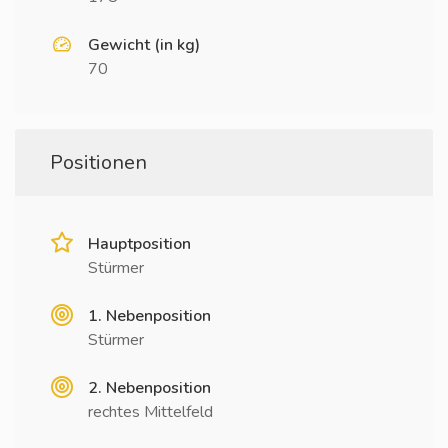
Gewicht (in kg)
70
Positionen
Hauptposition
Stürmer
1. Nebenposition
Stürmer
2. Nebenposition
rechtes Mittelfeld