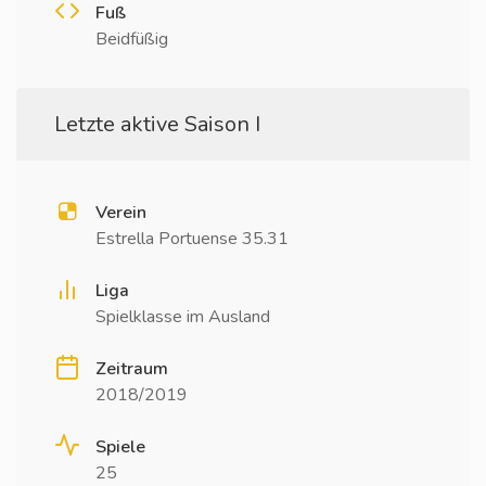
Fuß
Beidfüßig
Letzte aktive Saison I
Verein
Estrella Portuense 35.31
Liga
Spielklasse im Ausland
Zeitraum
2018/2019
Spiele
25