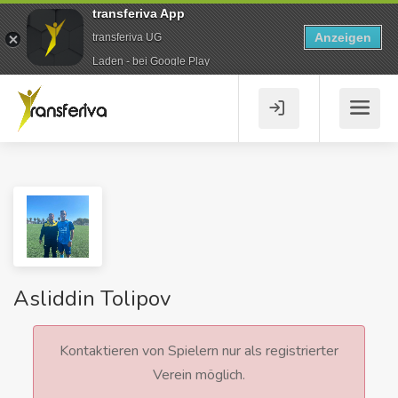
transferiva App
Anzeigen
transferiva UG
Laden - bei Google Play
Asliddin Tolipov
Kontaktieren von Spielern nur als registrierter
Verein möglich.