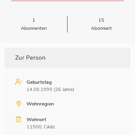
1
15
Abonnenten
Abonniert
Zur Person
Geburtstag
14.09.1999 (26 Jahre)
Wohnregion
Wohnort
11500, Cádiz