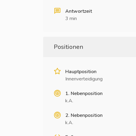
Antwortzeit
3 min
Positionen
Hauptposition
Innenverteidigung
1. Nebenposition
k.A.
2. Nebenposition
k.A.