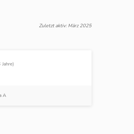
Zuletzt aktiv: März 2025
 Jahre)
a A