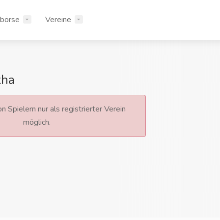
rbörse
Vereine
kha
n Spielern nur als registrierter Verein
möglich.