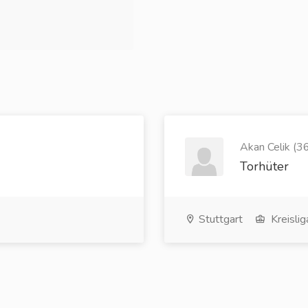
Akan Celik (36
Torhüter
Stuttgart
Kreislig