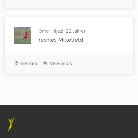
Omar Hijazi (22 Jahre)
rechtes Mittelfeld
Bremen
Vereinslos