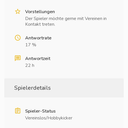
Vorstellungen
Der Spieler möchte gerne mit Vereinen in
Kontakt treten.
Antwortrate
17 %
Antwortzeit
22 h
Spielerdetails
Spieler-Status
Vereinslos/Hobbykicker