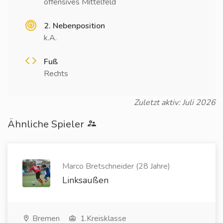
offensives Mittelfeld
2. Nebenposition
k.A.
Fuß
Rechts
Zuletzt aktiv: Juli 2026
Ähnliche Spieler
Marco Bretschneider (28 Jahre)
Linksaußen
Bremen
1.Kreisklasse