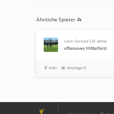
Ähnliche Spieler
Linus Serwazi (26 Jahre)
offensives Mittelfeld
Köln
Kreisliga D