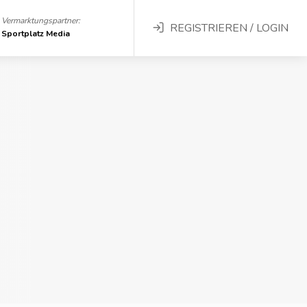
Vermarktungspartner:
REGISTRIEREN / LOGIN
Sportplatz Media