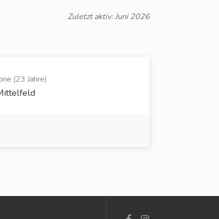
Zuletzt aktiv: Juni 2026
one (23 Jahre)
ittelfeld