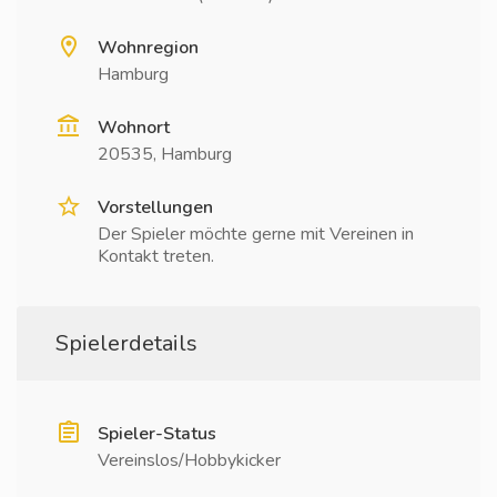
Wohnregion
Hamburg
Wohnort
20535, Hamburg
Vorstellungen
Der Spieler möchte gerne mit Vereinen in
Kontakt treten.
Spielerdetails
Spieler-Status
Vereinslos/Hobbykicker