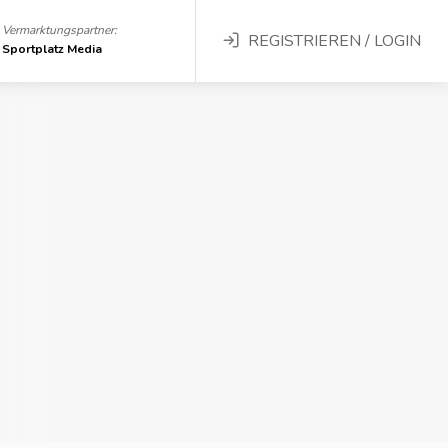
Vermarktungspartner:
REGISTRIEREN / LOGIN
Sportplatz Media