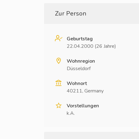
Zur Person
Geburtstag
22.04.2000 (26 Jahre)
Wohnregion
Düsseldorf
Wohnort
40211, Germany
Vorstellungen
k.A.