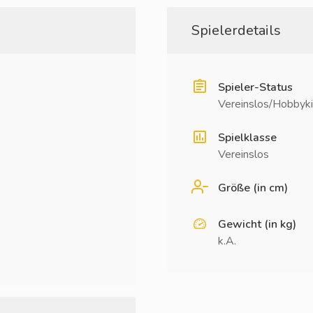
Spielerdetails
Spieler-Status
Vereinslos/Hobbyki
Spielklasse
Vereinslos
Größe (in cm)
Gewicht (in kg)
k.A.