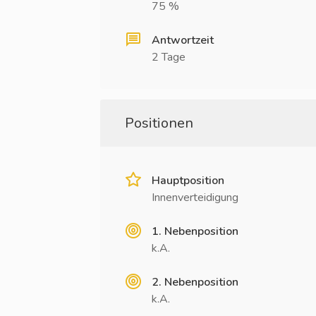
75 %
Antwortzeit
2 Tage
Positionen
Hauptposition
Innenverteidigung
1. Nebenposition
k.A.
2. Nebenposition
k.A.