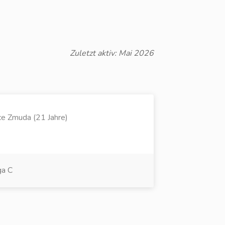
Zuletzt aktiv: Mai 2026
e Zmuda (21 Jahre)
ga C