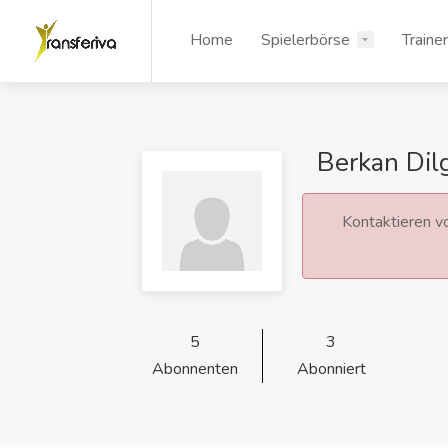
Home
Spielerbörse
Traine
Berkan Dil
Kontaktieren vo
5
3
Abonnenten
Abonniert