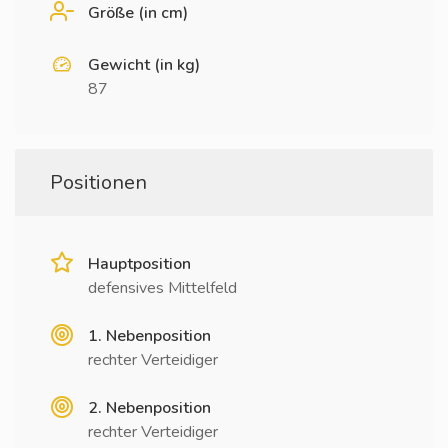
Größe (in cm)
Gewicht (in kg)
87
Positionen
Hauptposition
defensives Mittelfeld
1. Nebenposition
rechter Verteidiger
2. Nebenposition
rechter Verteidiger