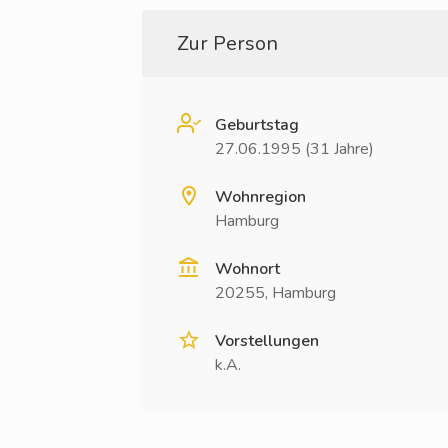
Zur Person
Geburtstag
27.06.1995 (31 Jahre)
Wohnregion
Hamburg
Wohnort
20255, Hamburg
Vorstellungen
k.A.