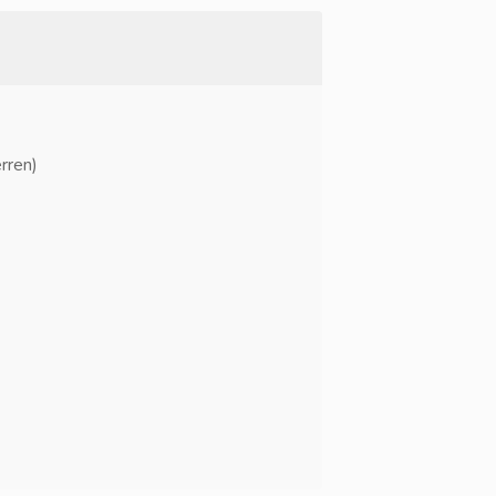
rren)