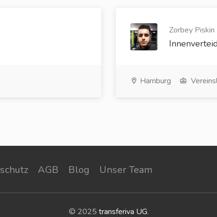
Zorbey Piskin 
Innenvertei
Hamburg
Vereins
schutz
AGB
Blog
Unser Team
© 2025
transferiva UG
.