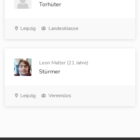
Torhüter
Leipzig
Landesklasse
Leon Malter (21 Jahre)
Stürmer
Leipzig
Vereinslos