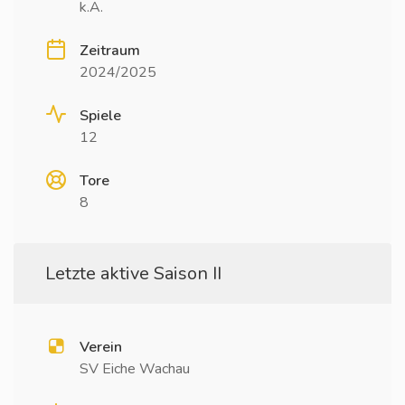
k.A.
Zeitraum
2024/2025
Spiele
12
Tore
8
Letzte aktive Saison II
Verein
SV Eiche Wachau