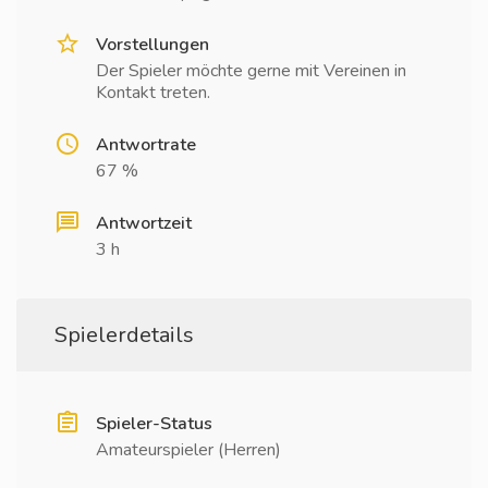
Vorstellungen
Der Spieler möchte gerne mit Vereinen in
Kontakt treten.
Antwortrate
67 %
Antwortzeit
3 h
Spielerdetails
Spieler-Status
Amateurspieler (Herren)