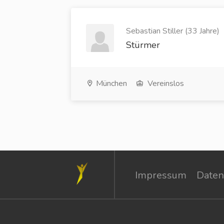
Sebastian Stiller (33 Jahre)
Stürmer
München
Vereinslos
Impressum
Daten