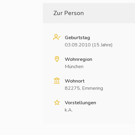
Zur Person
Geburtstag
03.09.2010 (15 Jahre)
Wohnregion
München
Wohnort
82275, Emmering
Vorstellungen
k.A.