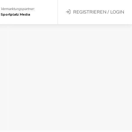
Vermarktungspartner:
REGISTRIEREN / LOGIN
Sportplatz Media