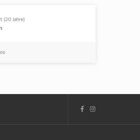
t (20 Jahre)
n
los