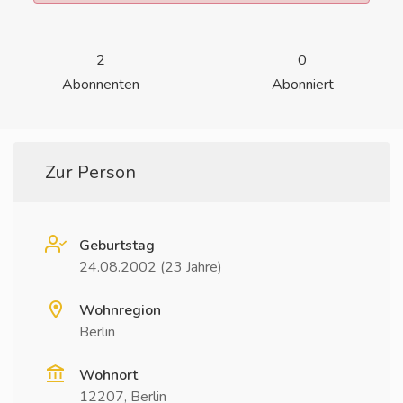
2
0
Abonnenten
Abonniert
Zur Person
Geburtstag
24.08.2002 (23 Jahre)
Wohnregion
Berlin
Wohnort
12207, Berlin