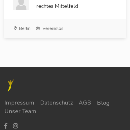
rechtes Mittelfeld
Berlin
Vereinslos
Impressum
Datenschutz
AGB
Blog
Unser Team