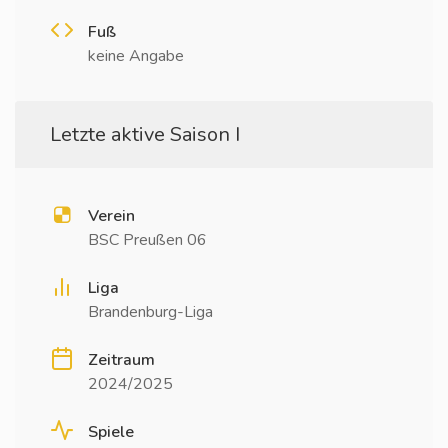
Fuß
keine Angabe
Letzte aktive Saison I
Verein
BSC Preußen 06
Liga
Brandenburg-Liga
Zeitraum
2024/2025
Spiele