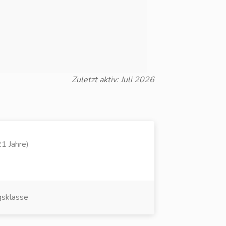
Zuletzt aktiv: Juli 2026
1 Jahre)
gsklasse