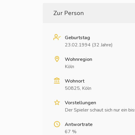
Zur Person
Geburtstag
23.02.1994 (32 Jahre)
Wohnregion
Köln
Wohnort
50825, Köln
Vorstellungen
Der Spieler schaut sich nur ein bi
Antwortrate
67 %