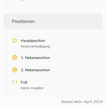
Positionen
Hauptposition
Innenverteidigung
1. Nebenposition
2. Nebenposition
Fuß
keine Angabe
Zuletzt aktiv: April 2024