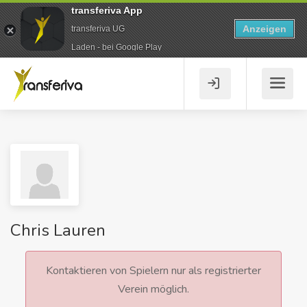
transferiva App
Anzeigen
transferiva UG
Laden - bei Google Play
Chris Lauren
Kontaktieren von Spielern nur als registrierter
Verein möglich.