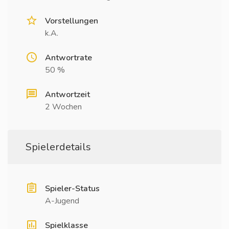
Vorstellungen
k.A.
Antwortrate
50 %
Antwortzeit
2 Wochen
Spielerdetails
Spieler-Status
A-Jugend
Spielklasse