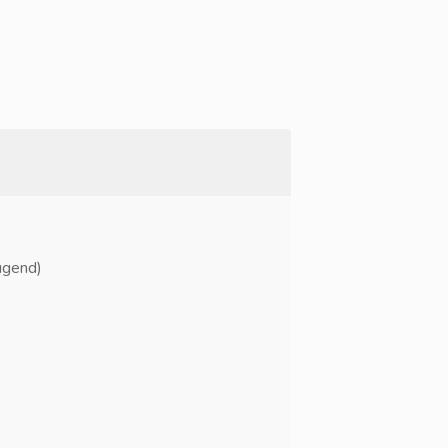
ugend)