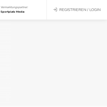
Vermarktungspartner:
REGISTRIEREN / LOGIN
Sportplatz Media