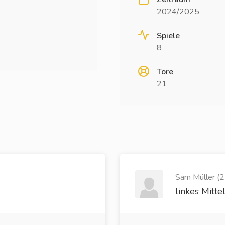
2024/2025
Spiele
8
Tore
21
Sam Müller (2
linkes Mitte