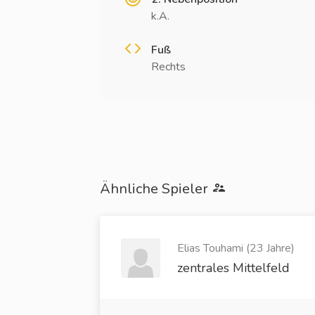
k.A.
Fuß
Rechts
Ähnliche Spieler
Elias Touhami (23 Jahre)
zentrales Mittelfeld