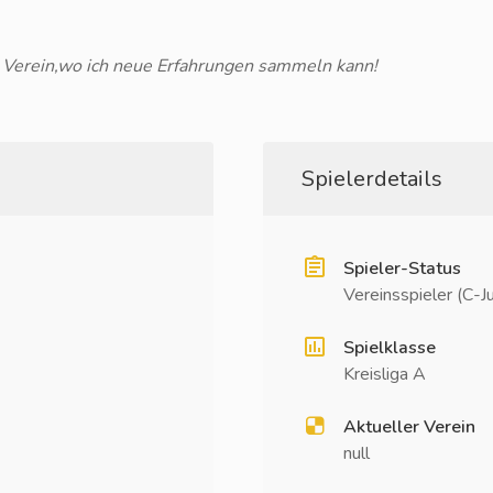
n Verein,wo ich neue Erfahrungen sammeln kann!
Spielerdetails
Spieler-Status
Vereinsspieler (C-J
Spielklasse
Kreisliga A
Aktueller Verein
null