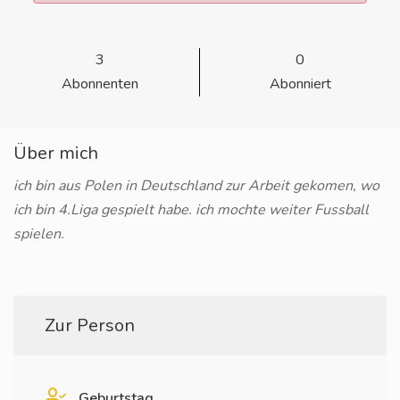
3
0
Abonnenten
Abonniert
Über mich
ich bin aus Polen in Deutschland zur Arbeit gekomen, wo
ich bin 4.Liga gespielt habe. ich mochte weiter Fussball
spielen.
Zur Person
Geburtstag