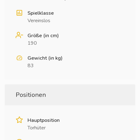
Spielklasse
Vereinslos
Größe (in cm)
190
Gewicht (in kg)
83
Positionen
Hauptposition
Torhüter