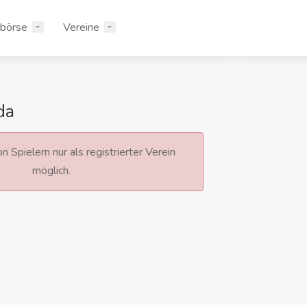
rbörse
Vereine
da
n Spielern nur als registrierter Verein
möglich.