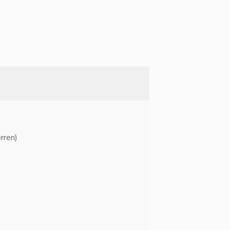
rren)