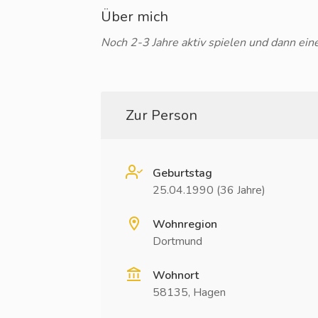
Über mich
Noch 2-3 Jahre aktiv spielen und dann eine 
Zur Person
Geburtstag
25.04.1990 (36 Jahre)
Wohnregion
Dortmund
Wohnort
58135, Hagen