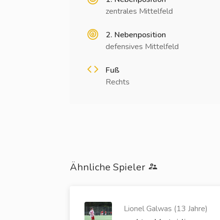
zentrales Mittelfeld
2. Nebenposition
defensives Mittelfeld
Fuß
Rechts
Ähnliche Spieler
Lionel Galwas (13 Jahre)