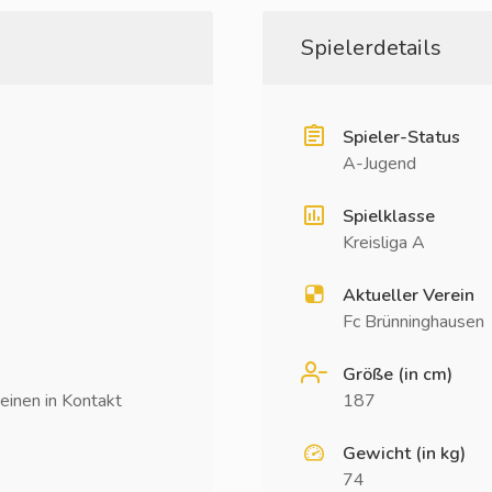
Spielerdetails
Spieler-Status
A-Jugend
Spielklasse
Kreisliga A
Aktueller Verein
Fc Brünninghausen
Größe (in cm)
einen in Kontakt
187
Gewicht (in kg)
74