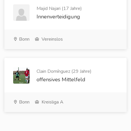
Majid Najari (17 Jahre)
Innenverteidigung
Bonn
Vereinslos
Clain Domínguez (29 Jahre)
offensives Mittelfeld
Bonn
Kreisliga A