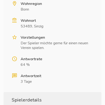
Wohnregion
Bonn
Wohnort
53489, Sinzig
Vorstellungen
Der Spieler möchte gerne für einen neuen
Verein spielen.
Antwortrate
64 %
Antwortzeit
3 Tage
Spielerdetails