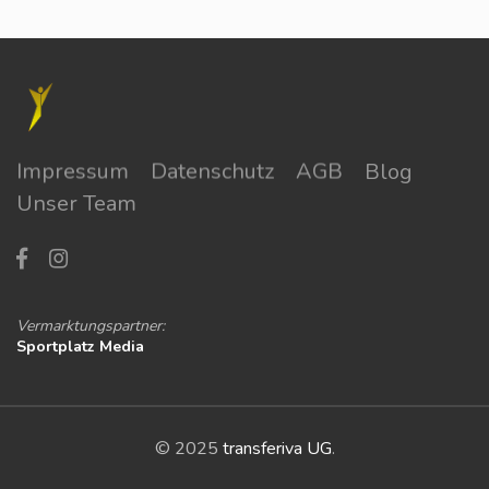
Impressum
Datenschutz
AGB
Blog
Unser Team
Vermarktungspartner:
Sportplatz Media
© 2025
transferiva UG
.