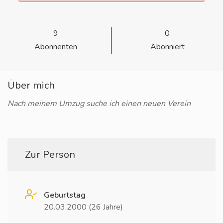
9
0
Abonnenten
Abonniert
Über mich
Nach meinem Umzug suche ich einen neuen Verein
Zur Person
Geburtstag
20.03.2000 (26 Jahre)