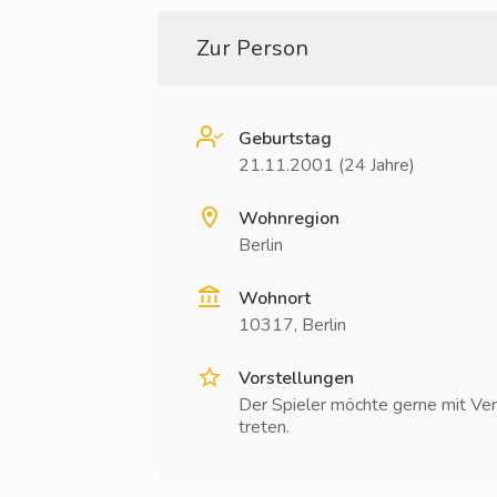
Zur Person
Geburtstag
21.11.2001 (24 Jahre)
Wohnregion
Berlin
Wohnort
10317, Berlin
Vorstellungen
Der Spieler möchte gerne mit Ver
treten.