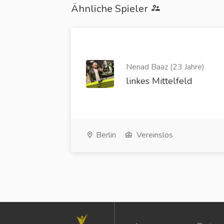
Ähnliche Spieler
Nenad Baaz (23 Jahre)
linkes Mittelfeld
Berlin
Vereinslos