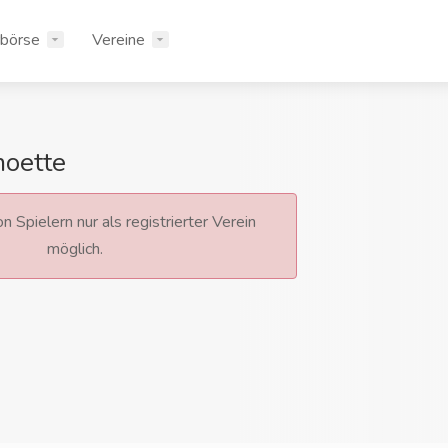
rbörse
Vereine
moette
n Spielern nur als registrierter Verein
möglich.