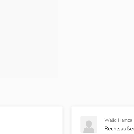
Walid Hamza (
Rechtsauße