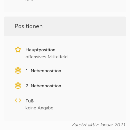
Positionen
Hauptposition
offensives Mittelfeld
1. Nebenposition
2. Nebenposition
Fuß
keine Angabe
Zuletzt aktiv: Januar 2021