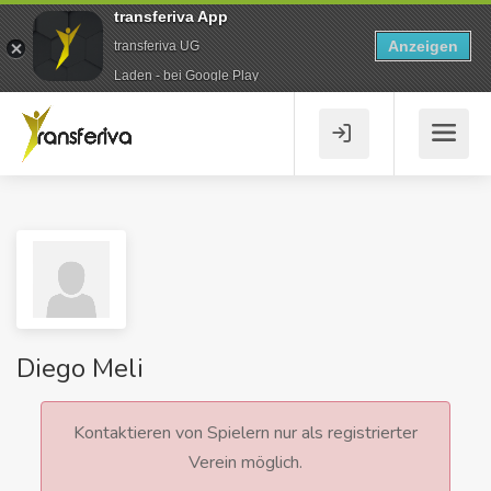
transferiva App
Anzeigen
transferiva UG
Laden - bei Google Play
Diego Meli
Kontaktieren von Spielern nur als registrierter
Verein möglich.