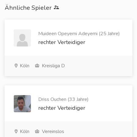
Ähnliche Spieler
Muideen Opeyemi Adeyemi (25 Jahre)
rechter Verteidiger
Köln
Kreisliga D
Driss Ouchen (33 Jahre)
rechter Verteidiger
Köln
Vereinslos