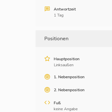
Antwortzeit
1 Tag
Positionen
Hauptposition
Linksaußen
1. Nebenposition
2. Nebenposition
Fuß
keine Angabe