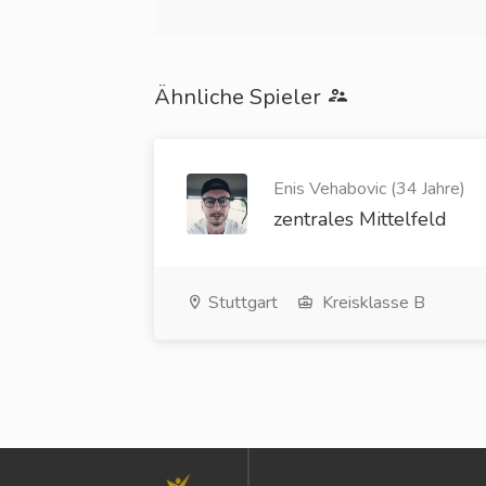
Ähnliche Spieler
Enis Vehabovic (34 Jahre)
zentrales Mittelfeld
Stuttgart
Kreisklasse B