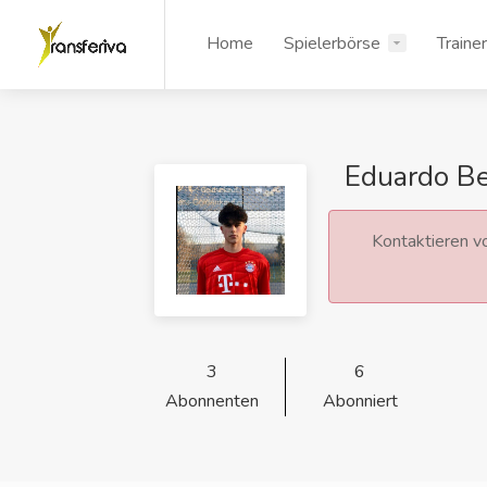
Home
Spielerbörse
Traine
Eduardo Be
Kontaktieren vo
3
6
Abonnenten
Abonniert