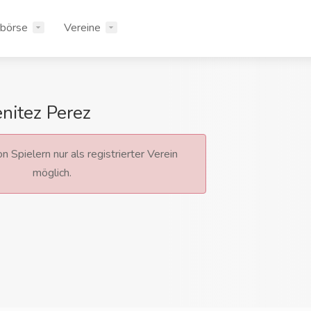
rbörse
Vereine
nitez Perez
n Spielern nur als registrierter Verein
möglich.