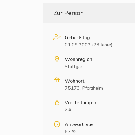
Zur Person
Geburtstag
01.09.2002 (23 Jahre)
Wohnregion
Stuttgart
Wohnort
75173, Pforzheim
Vorstellungen
k.A.
Antwortrate
67 %