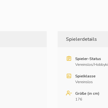
Spielerdetails
Spieler-Status
Vereinslos/Hobbyki
Spielklasse
Vereinslos
Größe (in cm)
176