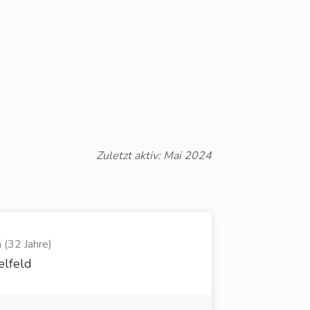
Zuletzt aktiv: Mai 2024
 (32 Jahre)
elfeld