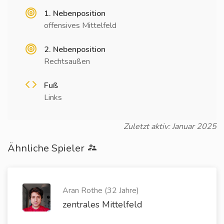
1. Nebenposition
offensives Mittelfeld
2. Nebenposition
Rechtsaußen
Fuß
Links
Zuletzt aktiv: Januar 2025
Ähnliche Spieler
Aran Rothe (32 Jahre)
zentrales Mittelfeld