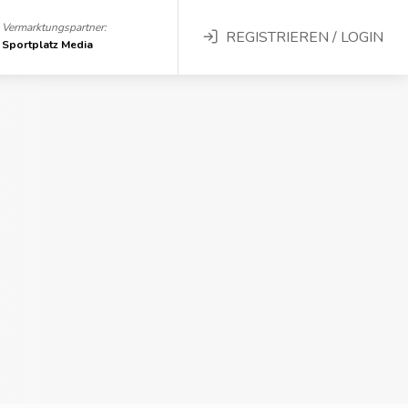
Vermarktungspartner:
REGISTRIEREN / LOGIN
Sportplatz Media