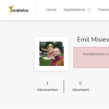
Home
Spielerbörse
Traine
Emil Misie
Kontaktieren vo
1
0
Abonnenten
Abonniert