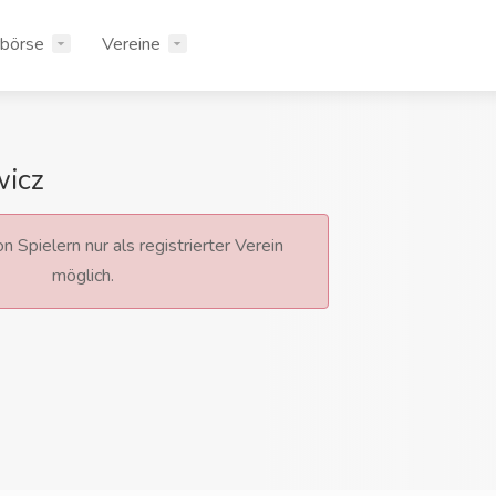
rbörse
Vereine
wicz
n Spielern nur als registrierter Verein
möglich.