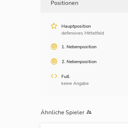
Positionen
Hauptposition
defensives Mittelfeld
1. Nebenposition
2. Nebenposition
Fuß
keine Angabe
Ähnliche Spieler